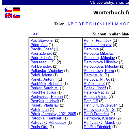
VÚ včelařský, s.r.o. L
Wörterbuch fü
Teilen :
A
B
C
D
E
F
G
H
Ch
I
J
K
L
M
N
O
<<
Suchen in allen Mate
Pać Stawomir
(1)
Perlík, František
(1)
Páca, Jan
(1)
Pernica Jaroslav
(4)
Pacák, Josef
(1)
Peroutka
(4)
Pádr Zdeněk
(1)
Peroutka Miloslav
Pádr, Zdeněk
(1)
Peroutka, Miloslav
(1)
Padurean L. S.
(2)
Peroutková Miloslav
(2)
Pál Benedek
(1)
Peroutková, Miloslav
(1)
Palkoska, Vratislav
(1)
Peroutková, Petra
(1)
Paloš Jelena
(1)
Perov A. A.
(1)
Pánek, Antonín
(1)
Pervova, N., G.
(1)
Pantůček, Bohumil
(1)
Pešek Josef
(1)
Parker, Sarah M.
(1)
Pešek, Josef
(1)
Paschke Julius
(1)
Peterka Václav
(1)
Pastwiński, Roman
(1)
Peterka Vilém
(7)
Pastýrik, Ľudovít
(1)
Petr, Jiří
(3)
Pašek, Vladislav
(1)
Petr, Jiří, 1931-2014
(1)
Pátek, Jan
(1)
Petrovskaja, V., G.
(1)
Pátek, Jaroslav, 1921-2005
(1)
Petrů František
(1)
Patočka, František
(1)
Petříková, Kristína
(2)
Patrovský Věnceslav
(1)
Petřivalský, Marek
(2)
Pauls Otto
(1)
Pfäfflin Friedrich
(1)