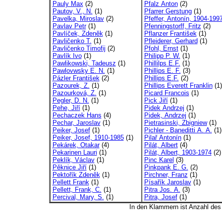
Pauly Max
(2)
Pfalz Anton
(2)
Pautov, V., N.
(1)
Pfarrer Gerstung
(1)
Pavelka, Miroslav
(2)
Pfeffer, Antonín, 1904-199
Pavlav Petr
(1)
Pfenningstorff, Fritz
(2)
Pavlíček, Zdeněk
(1)
Pflanzer František
(1)
Pavličenko T.
(1)
Pfleiderer, Gerhard
(1)
Pavličenko Timofij
(2)
Pfohl, Ernst
(1)
Pavlík Ivo
(1)
Philipp P. W.
(1)
Pawlikowski, Tadeusz
(1)
Phillilps E.F.
(1)
Pawlovwsky E. N.
(1)
Phillips E. F.
(3)
Pázler František
(2)
Phillips E.F.
(2)
Pazourek, Z.
(1)
Phillips Everett Franklin
(1)
Pazourková, Z.
(1)
Picard Francois
(1)
Pegler, D. N.
(1)
Pick Jiří
(1)
Pehe, Jiří
(1)
Pidek Andrzej
(1)
Pechaczek Hans
(4)
Pidek, Andrzej
(1)
Pechar, Jaroslav
(1)
Pietrasinski, Zbigniew
(1)
Peiker, Josef
(1)
Pichler - Baneditti A. A.
(1)
Peiker, Josef, 1910-1985
(1)
Pilař Antonín
(1)
Pekárek, Otakar
(4)
Pilát, Albert
(4)
Pekarinen Lauri
(1)
Pilát, Albert, 1903-1974
(2)
Peklík, Václav
(1)
Pinc Karel
(3)
Pěknice Jiří
(1)
Pinkpank E. G.
(2)
Pektořík Zdeněk
(1)
Pirchner, Franz
(1)
Pellett Frank
(1)
Písařík Jaroslav
(1)
Pellett, Frank, C.
(1)
Pitra Jos. A.
(3)
Percival, Mary, S.
(1)
Pitra, Josef
(1)
In den Klammern ist Anzahl de