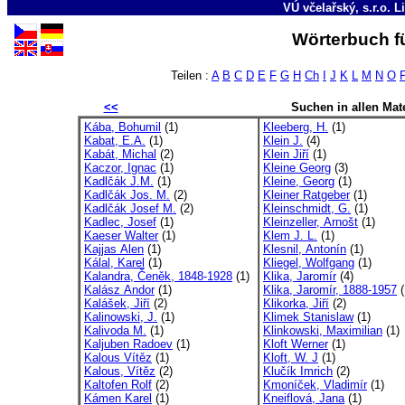
VÚ včelařský, s.r.o. L
Wörterbuch fü
Teilen :
A
B
C
D
E
F
G
H
Ch
I
J
K
L
M
N
O
<<
Suchen in allen Mate
Kába, Bohumil
(1)
Kleeberg, H.
(1)
Kabat, E.A.
(1)
Klein J.
(4)
Kabát, Michal
(2)
Klein Jiří
(1)
Kaczor, Ignac
(1)
Kleine Georg
(3)
Kadlčák J.M.
(1)
Kleine, Georg
(1)
Kadlčák Jos. M.
(2)
Kleiner Ratgeber
(1)
Kadlčák Josef M.
(2)
Kleinschmidt, G.
(1)
Kadlec, Josef
(1)
Kleinzeller, Arnošt
(1)
Kaeser Walter
(1)
Klem J. L.
(1)
Kajjas Alen
(1)
Klesnil, Antonín
(1)
Kálal, Karel
(1)
Kliegel, Wolfgang
(1)
Kalandra, Čeněk, 1848-1928
(1)
Klika, Jaromír
(4)
Kalász Andor
(1)
Klika, Jaromír, 1888-1957
(
Kalášek, Jiří
(2)
Klikorka, Jiří
(2)
Kalinowski, J.
(1)
Klimek Stanislaw
(1)
Kalivoda M.
(1)
Klinkowski, Maximilian
(1)
Kaljuben Radoev
(1)
Kloft Werner
(1)
Kalous Vítěz
(1)
Kloft, W. J
(1)
Kalous, Vítěz
(2)
Klučík Imrich
(2)
Kaltofen Rolf
(2)
Kmoníček, Vladimír
(1)
Kámen Karel
(1)
Kneiflová, Jana
(1)