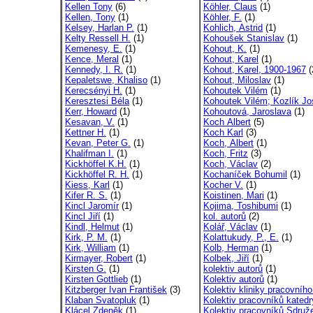
Kellen Tony
(6)
Köhler, Claus
(1)
Kellen, Tony
(1)
Köhler, F.
(1)
Kelsey, Harlan P.
(1)
Kohlich, Astrid
(1)
Kelty Ressell H.
(1)
Kohoušek Stanislav
(1)
Kemenesy, E.
(1)
Kohout, K.
(1)
Kence, Meral
(1)
Kohout, Karel
(1)
Kennedy, I. R.
(1)
Kohout, Karel, 1900-1967
(
Kepaletswe, Khaliso
(1)
Kohout, Miloslav
(1)
Kerecsényi H.
(1)
Kohoutek Vilém
(1)
Keresztesi Béla
(1)
Kohoutek Vilém; Kozlík Jo
Kerr, Howard
(1)
Kohoutová, Jaroslava
(1)
Kesavan, V.
(1)
Koch Albert
(5)
Kettner H.
(1)
Koch Karl
(3)
Kevan, Peter G.
(1)
Koch, Albert
(1)
Khalifman I.
(1)
Koch, Fritz
(3)
Kickhöffel K.H.
(1)
Koch, Václav
(2)
Kickhöffel R. H.
(1)
Kochaníček Bohumil
(1)
Kiess, Karl
(1)
Kocher V.
(1)
Kifer R. S.
(1)
Koistinen, Mari
(1)
Kincl Jaromír
(1)
Kojima, Toshibumi
(1)
Kincl Jiří
(1)
kol. autorů
(2)
Kindl, Helmut
(1)
Kolář, Václav
(1)
Kirk, P. M.
(1)
Kolattukudy, P., E.
(1)
Kirk, William
(1)
Kolb, Herman
(1)
Kirmayer, Robert
(1)
Kolbek, Jiří
(1)
Kirsten G.
(1)
kolektiv autorů
(1)
Kirsten Gottlieb
(1)
Kolektiv autorů
(1)
Kitzberger Ivan František
(3)
Kolektiv kliniky pracovního
Klaban Svatopluk
(1)
Kolektiv pracovníků katedr
Klácel Zdeněk
(1)
Kolektiv pracovníků Sdruže