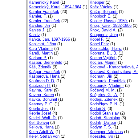
Kamenický Karel
(1)
Knepper
(1)
Kamenický, Karel, 1894-1964
(1)
Kněz Václav
(1)
Kamler František
(20)
Kníže, Bohumír
(1)
Kamler, F.
(1)
Knobloch E.
(1)
Kamler, František
(22)
Knoller, Rasso, 1959-
(1)
Kandus, Jiří
(1)
Knop, Karel, 1932-1986
(1)
Kaniss J.
(1)
Knox, David A.
(2)
Kanitz
(1)
Knuppertz, Jörg
(1)
Kaňka, Jan, 1897-1966
(1)
Kobel F.
(1)
Kaplická, Jiřina
(1)
Kobel Fritz
(1)
Kará Vladimír
(2)
Koblischke, Heinz
(1)
Kareš, Martin
(1)
Kobruna, B., B.
(1)
Karlson P.
(1)
Kocian Vojtěch
(1)
Kaspar, Bienenfeld
(1)
Kocián, Mojmír
(1)
Káš, Zdeněk
(3)
Kocková - Kratochvílová, A
Kašpar, František
(2)
Kocková-Kratochvílová, A
Kašparová, Hana
(1)
Kocman, Jiří
(2)
Kaufman D. D.
(1)
Kocourek, František
(1)
Kautzsch H.
(1)
Kocourek, Vladimír
(3)
Kavina, Karel
(9)
Kočevoj M. M.
(1)
Kavina, Karen
(1)
Kočjetov, G., A.
(1)
Kavka, Bohumil
(1)
Kodejš, Zdeněk
(1)
Kearney P. C.
(1)
Kodočigov P. N.
(1)
Kebrle Jos.
(1)
Kodoň S.
(3)
Kebrle Josef
(4)
Kodoň Stanislav
(2)
Keidel, Wolf. D.
(1)
Kodoň, Stanislav
(3)
Keil Bořivoj
(3)
Kodrík, Dalibor
(1)
Keilová, Hana
(1)
Kodym F. S.
(1)
Keim Adolf W.
(1)
Koeniger, Nikolaus
(1)
Kéler, Stefan von
(1)
Koessler, Ivo
(1)