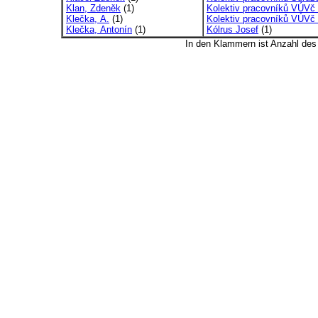
Klan, Zdeněk
(1)
Kolektiv pracovníků VÚVč
Klečka, A.
(1)
Kolektiv pracovníků VÚVč 
Klečka, Antonín
(1)
Kólrus Josef
(1)
In den Klammern ist Anzahl de