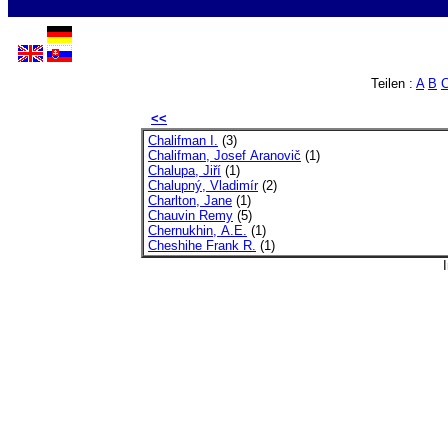
Teilen :
A
B
<<
Chalifman I.
(3)
Chalifman, Josef Aranovič
(1)
Chalupa, Jiří
(1)
Chalupný, Vladimír
(2)
Charlton, Jane
(1)
Chauvin Remy
(5)
Chernukhin, A.E.
(1)
Cheshihe Frank R.
(1)