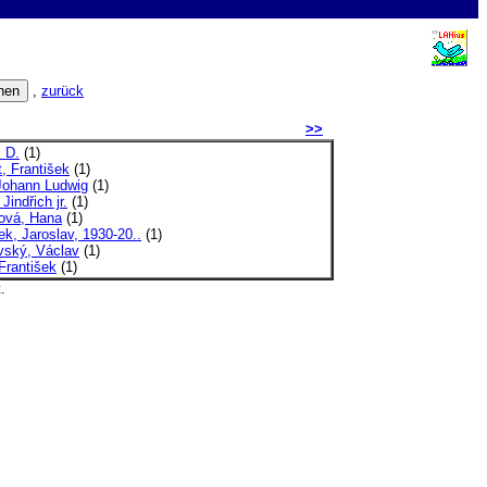
,
zurück
>>
 D.
(1)
, František
(1)
 Johann Ludwig
(1)
Jindřich jr.
(1)
ová, Hana
(1)
k, Jaroslav, 1930-20..
(1)
vský, Václav
(1)
 František
(1)
.