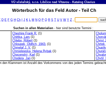
VÚ včelařský, s.r.o. Libčice nad Vltavou
-
Katalog
Clavius
Wörterbuch für das Feld Autor - Teil Ch
C
D
E
F
G
H
Ch
I
J
K
L
M
N
O
P
Q
R
S
T
U
V
W
Y
Z
,
Suchen in allen Materialien
-
hier sind benutzte Termini :
Cheshire Frank R.
(1)
Cholum
Chittka, Lars
(1)
Chorvát
Chlebo, Róbert
(1)
Christ
Chloupek, Oldřich, 1943-
(1)
Chrtek, 
Chmelař J. V.
(1)
Chupík
Chmielewska, Helena Rybak
(1)
Churáče
Chocenský, Karl
(1)
Chvalo
Chodera, Jan
(1)
Chytil,
In den Klammern ist Anzahl des Vorkommens von des jeden Termins gebracht