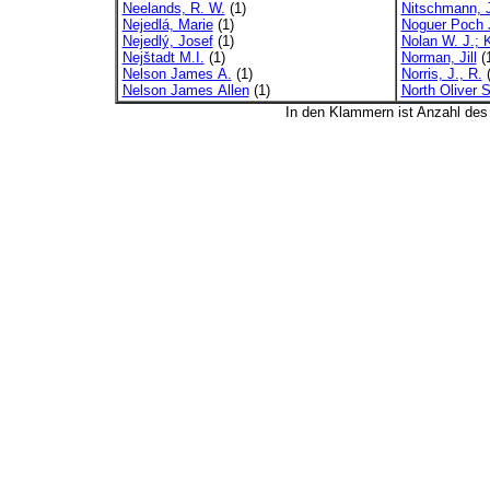
Neelands, R. W.
(1)
Nitschmann, 
Nejedlá, Marie
(1)
Noguer Poch 
Nejedlý, Josef
(1)
Nolan W. J.; 
Nejštadt M.I.
(1)
Norman, Jill
(
Nelson James A.
(1)
Norris, J., R.
(
Nelson James Allen
(1)
North Oliver S
In den Klammern ist Anzahl de