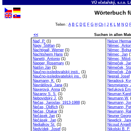
VÚ včelařský, s.r.o. L
Wörterbuch fü
Teilen :
A
B
C
D
E
F
G
H
Ch
I
J
K
L
M
N
O
<<
Suchen in allen Mate
Naď, P.
(1)
Nelzer Herma
Nagy, Štěfan
(1)
Němec, Anton
Nachtigall, Werner
(1)
Němec, Bohu
Nachtsheim Hans
(1)
Němec, Jan
(
Nanetti, Antonio
(1)
Němec, Miloš
Napper, Rosemary
(1)
Němeček, Ja
Natšin Ján
(1)
Němeček, Sta
Naučno-issledovalskij insti..
(1)
Němeček, Zd
Naučno-issledovatelskij ins..
(1)
Nepraš Josef
Naumann, K.
(1)
Neradová, Kv
Navrátilová, Jana
(1)
Nesmejanov, 
Naxerová, Anna
(2)
Neťuková Emi
Nazarov S. S.
(1)
Neuman Kare
Nebovidský J.
(2)
Neumann W.
(
Nečas, Jaroslav, 1913-1988
(1)
Neumann, Jos
Nečas, Oldřich
(1)
Neumann, Pet
Nečas, Otakar
(1)
Neumann, Ra
Nečásek Jan
(1)
Neuner Georg
Nečásek, Jan
(2)
Newdick, Jan
Nedjalkov St.
(1)
Nicoud Angell
Nedvídek, Josef
(1)
Nikolski B. P.