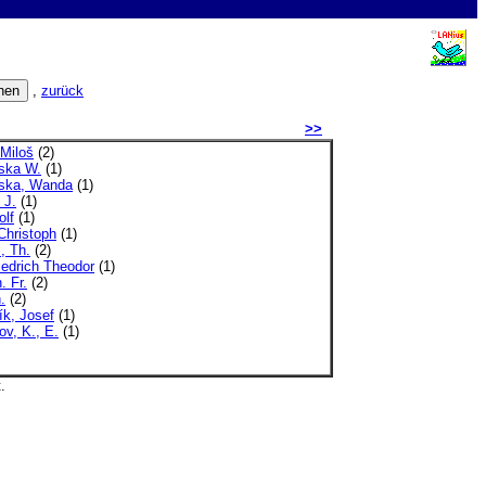
,
zurück
>>
 Miloš
(2)
ska W.
(1)
ska, Wanda
(1)
 J.
(1)
olf
(1)
Christoph
(1)
., Th.
(2)
iedrich Theodor
(1)
. Fr.
(2)
.
(2)
ík, Josef
(1)
v, K., E.
(1)
.