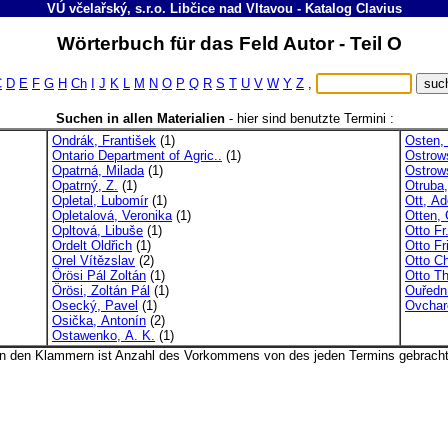
VÚ včelařský, s.r.o. Libčice nad Vltavou
-
Katalog
Clavius
Wörterbuch für das Feld Autor - Teil O
C
D
E
F
G
H
Ch
I
J
K
L
M
N
O
P
Q
R
S
T
U
V
W
Y
Z
,
Suchen in allen Materialien
-
hier sind benutzte Termini :
Ondrák, František
(1)
Osten,
Ontario Department of Agric..
(1)
Ostrow
Opatrná, Milada
(1)
Ostrow
Opatrný, Z.
(1)
Otruba,
Opletal, Lubomír
(1)
Ott, Ad
Opletalová, Veronika
(1)
Otten, 
Opltová, Libuše
(1)
Otto Fr
Ordelt Oldřich
(1)
Otto Fr
Orel Vítězslav
(2)
Otto Ch
Örösi Pál Zoltán
(1)
Otto Th
Örösi, Zoltán Pál
(1)
Ouředn
Osecký, Pavel
(1)
Ovcharo
Osička, Antonín
(2)
Ostawenko, A. K.
(1)
In den Klammern ist Anzahl des Vorkommens von des jeden Termins gebracht