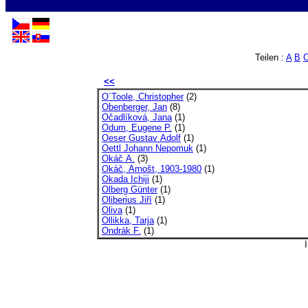
Teilen :
A
B
<<
O´Toole, Christopher
(2)
Obenberger, Jan
(8)
Očadlíková, Jana
(1)
Odum, Eugene P.
(1)
Oeser Gustav Adolf
(1)
Oettl Johann Nepomuk
(1)
Okáč A.
(3)
Okáč, Arnošt, 1903-1980
(1)
Okada Ichiji
(1)
Olberg Günter
(1)
Oliberius Jiří
(1)
Oliva
(1)
Ollikka, Tarja
(1)
Ondrák F.
(1)