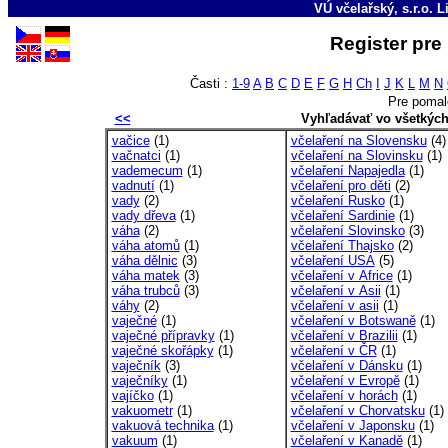
VÚ včelařský, s.r.o. 
Register pre
Časti :
1-9
A
B
C
D
E
F
G
H
Ch
I
J
K
L
M
N
Pre pomal
<<
Vyhľadávať vo všetkýc
vačice
(1)
včelaření na Slovensku
(4)
vačnatci
(1)
včelaření na Slovinsku
(1)
vademecum
(1)
včelaření Napajedla
(1)
vadnutí
(1)
včelaření pro děti
(2)
vady
(2)
včelaření Rusko
(1)
vady dřeva
(1)
včelaření Sardinie
(1)
váha
(2)
včelaření Slovinsko
(3)
váha atomů
(1)
včelaření Thajsko
(2)
váha dělnic
(3)
včelaření USA
(5)
váha matek
(3)
včelaření v Africe
(1)
váha trubců
(3)
včelaření v Asii
(1)
váhy
(2)
včelaření v asii
(1)
vaječné
(1)
včelaření v Botswaně
(1)
vaječné přípravky
(1)
včelaření v Brazilii
(1)
vaječné skořápky
(1)
včelaření v ČR
(1)
vaječník
(3)
včelaření v Dánsku
(1)
vaječníky
(1)
včelaření v Evropě
(1)
vajíčko
(1)
včelaření v horách
(1)
vakuometr
(1)
včelaření v Chorvatsku
(1)
vakuová technika
(1)
včelaření v Japonsku
(1)
vakuum
(1)
včelaření v Kanadě
(1)