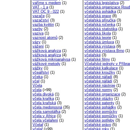
vaříme s medem
(1)
včelařská legislativa
(2)
VAT - 1 a
(1)
včelařská organizace Roudn
VAT OC 9 - 022
(1)
včelařská pohádka
(1)
vazače
(1)
včelařská praxe
(8)
vazačství
(3)
včelařská příručka
(3)
vazba květin
(1)
včelařská ročenka
(1)
vazby
(2)
včelařská statistika
(1)
vaziva
(1)
včelařská škola
(1)
vaznost atomů
(2)
včelařská teorie
(1)
vázy
(1)
včelařská úmluva
(1)
vážení
(1)
včelařská výstava
(9)
vážková analyza
(1)
včelařská výstava Brno
(1)
vážková analýza
(4)
včelařské
(3)
vážková mikroanalysa
(1)
včelařské filmy
(1)
vážkové metody
(1)
Včelařské jednoty v Příbra
vážky
(1)
včelařské kalkulace
(1)
včealřství
(1)
včelařské kroužky
(1)
včeka
(1)
včelařské nářadí
(8)
včel
(1)
včelařské nářádí
(2)
Včela
včelařské nástroje
(1)
včela
(>99)
včelařské normy
(2)
včela divoká
(1)
včelařské organizace
(2)
včela kraňka
(1)
včelařské otázky
(1)
včela kraňská
(3)
včelařské patenty
(1)
včela medonosná
(35)
včelařské pohádky
(2)
včela samotářka
(2)
včelařské pomůcky
včela v Africe
(1)
včelařské pomůčky
(1)
včela včelaření
(1)
včelařské potřeby
(3)
Včelař
(1)
včelařské právo
(5)
včelař
(>99)
včelařské roky
(1)