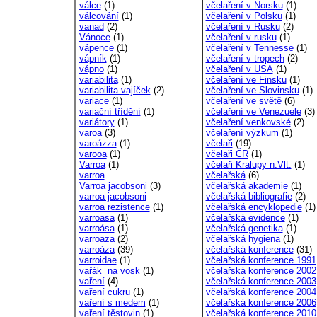
válce
(1)
včelaření v Norsku
(1)
válcování
(1)
včelaření v Polsku
(1)
vanad
(2)
včelaření v Rusku
(2)
Vánoce
(1)
včelaření v rusku
(1)
vápence
(1)
včelaření v Tennesse
(1)
vápník
(1)
včelaření v tropech
(2)
vápno
(1)
včelaření v USA
(1)
variabilita
(1)
včelaření ve Finsku
(1)
variabilita vajíček
(2)
včelaření ve Slovinsku
(1)
variace
(1)
včelaření ve světě
(6)
variační třídění
(1)
včelaření ve Venezuele
(3)
variátory
(1)
včelaření venkovské
(2)
varoa
(3)
včelaření výzkum
(1)
varoázza
(1)
včelaři
(19)
varooa
(1)
včelaři ČR
(1)
Varroa
(1)
včelaři Kralupy n.Vlt.
(1)
varroa
včelařská
(6)
Varroa jacobsoni
(3)
včelařská akademie
(1)
varroa jacobsoni
včelařská bibliografie
(2)
varroa rezistence
(1)
včelařská encyklopedie
(1)
varroasa
(1)
včelařská evidence
(1)
varroása
(1)
včelařská genetika
(1)
varroaza
(2)
včelařská hygiena
(1)
varroáza
(39)
včelařská konference
(31)
varroidae
(1)
včelařská konference 1991
vařák na vosk
(1)
včelařská konference 2002
vaření
(4)
včelařská konference 2003
vaření cukru
(1)
včelařská konference 2004
vaření s medem
(1)
včelařská konference 2006
vaření těstovin
(1)
včelařská konference 2010