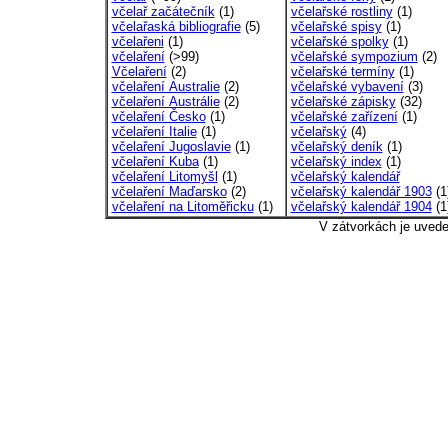
včelař začátečník
(1)
včelařské rostliny
(1)
včelařaská bibliografie
(5)
včelařské spisy
(1)
včelařeni
(1)
včelařské spolky
(1)
včelaření
(>99)
včelařské sympozium
(2)
Včelaření
(2)
včelařské termíny
(1)
včelaření Australie
(2)
včelařské vybavení
(3)
včelaření Austrálie
(2)
včelařské zápisky
(32)
včelaření Česko
(1)
včelařské zařízení
(1)
včelaření Italie
(1)
včelařský
(4)
včelaření Jugoslavie
(1)
včelařský deník
(1)
včelaření Kuba
(1)
včelařský index
(1)
včelaření Litomyšl
(1)
včelařský kalendář
včelaření Maďarsko
(2)
včelařský kalendář 1903
(1
včelaření na Litoměřicku
(1)
včelařský kalendář 1904
(1
V zátvorkách je uved