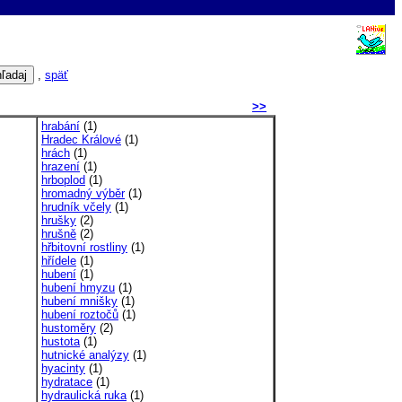
,
späť
>>
hrabání
(1)
Hradec Králové
(1)
hrách
(1)
hrazení
(1)
hrboplod
(1)
hromadný výběr
(1)
hrudník včely
(1)
hrušky
(2)
hrušně
(2)
hřbitovní rostliny
(1)
hřídele
(1)
hubení
(1)
hubení hmyzu
(1)
hubení mnišky
(1)
hubení roztočů
(1)
hustoměry
(2)
hustota
(1)
hutnické analýzy
(1)
hyacinty
(1)
hydratace
(1)
hydraulická ruka
(1)