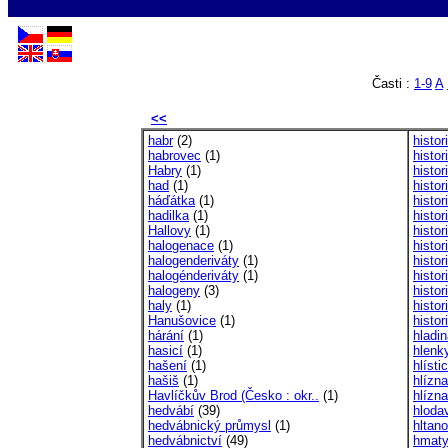
Časti :
1-9
A
<<
habr
(2)
histor
habrovec
(1)
histor
Habry
(1)
histor
had
(1)
histor
háďátka
(1)
histor
hadilka
(1)
histor
Hallovy
(1)
histor
halogenace
(1)
histor
halogenderiváty
(1)
histor
halogénderiváty
(1)
histor
halogeny
(3)
histo
haly
(1)
histo
Hanušovice
(1)
histor
hárání
(1)
hladin
hasicí
(1)
hlenk
hašení
(1)
hlísti
hašiš
(1)
hlízna
Havlíčkův Brod (Česko : okr..
(1)
hlízna
hedvábí
(39)
hloda
hedvábnický průmysl
(1)
hltan
hedvábnictví
(49)
hmat