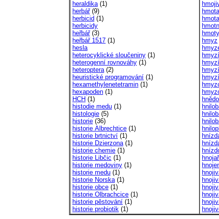
heraldika
(1)
hmoji
herbář
(9)
hmot
herbicid
(1)
hmota
herbicidy
hmotn
heřbář
(3)
hmot
heřbář 1517
(1)
hmyz
hesla
hmyz
heterocyklické sloučeniny
(1)
hmyzí
heterogenní rovnováhy
(1)
hmyzí
heteroptera
(2)
hmyzí
heuristické programování
(1)
hmyzí
hexamethylenetetramin
(1)
hmyz
hexapoden
(1)
hmyzo
HCH
(1)
hněd
histodie medu
(1)
hnilo
histologie
(5)
hnilo
historie
(36)
hnilob
historie Albrechtice
(1)
hnilop
historie brtnictví
(1)
hnízd
historie Dzierzona
(1)
hnízd
historie chemie
(1)
hnízd
historie Libčic
(1)
hnoja
historie medoviny
(1)
hnoje
historie medu
(1)
hnoji
historie Norska
(1)
hnoji
historie obce
(1)
hnoji
historie Olbrachcice
(1)
hnoji
historie pěstování
(1)
hnoji
historie probiotik
(1)
hnoji