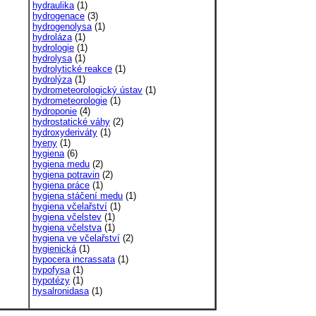
hydraulika
(1)
hydrogenace
(3)
hydrogenolysa
(1)
hydroláza
(1)
hydrologie
(1)
hydrolysa
(1)
hydrolytické reakce
(1)
hydrolýza
(1)
hydrometeorologický ústav
(1)
hydrometeorologie
(1)
hydroponie
(4)
hydrostatické váhy
(2)
hydroxyderiváty
(1)
hyeny
(1)
hygiena
(6)
hygiena medu
(2)
hygiena potravin
(2)
hygiena práce
(1)
hygiena stáčení medu
(1)
hygiena včelařství
(1)
hygiena včelstev
(1)
hygiena včelstva
(1)
hygiena ve včelařství
(2)
hygienická
(1)
hypocera incrassata
(1)
hypofysa
(1)
hypotézy
(1)
hysalronidasa
(1)