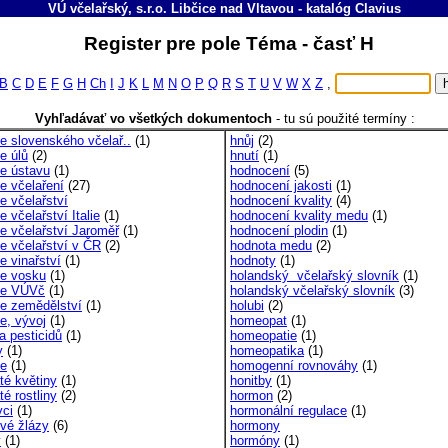
VÚ včelařský, s.r.o. Libčice nad Vltavou
-
katalóg
Clavius
Register pre pole Téma - časť H
B
C
D
E
F
G
H
Ch
I
J
K
L
M
N
O
P
Q
R
S
T
U
V
W
X
Z
,
Vyhľadávať vo všetkých dokumentoch
-
tu sú použité termíny :
ie slovenského včelař..
(1)
hnůj
(2)
ie úlů
(2)
hnutí
(1)
ie ústavu
(1)
hodnocení
(5)
ie včelaření
(27)
hodnocení jakosti
(1)
ie včelařství
hodnocení kvality
(4)
ie včelařství Italie
(1)
hodnocení kvality medu
(1)
ie včelařství Jaroměř
(1)
hodnocení plodin
(1)
ie včelařství v ČR
(2)
hodnota medu
(2)
ie vinařství
(1)
hodnoty
(1)
ie vosku
(1)
holandský včelařský slovník
(1)
rie VÚVč
(1)
holandský včelařský slovník
(3)
rie zemědělství
(1)
holubi
(2)
ie, vývoj
(1)
homeopat
(1)
a pesticidů
(1)
homeopatie
(1)
y
(1)
homeopatika
(1)
ce
(1)
homogenní rovnováhy
(1)
té květiny
(1)
honitby
(1)
té rostliny
(2)
hormon
(2)
vci
(1)
hormonální regulace
(1)
ové žlázy
(6)
hormony
y
(1)
hormóny
(1)