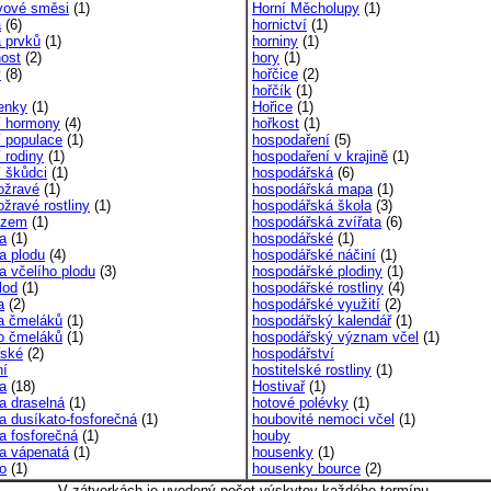
vové směsi
(1)
Horní Měcholupy
(1)
a
(6)
hornictví
(1)
 prvků
(1)
horniny
(1)
ost
(2)
hory
(1)
y
(8)
hořčice
(2)
hořčík
(1)
enky
(1)
Hořice
(1)
 hormony
(4)
hořkost
(1)
 populace
(1)
hospodaření
(5)
 rodiny
(1)
hospodaření v krajině
(1)
 škůdci
(1)
hospodářská
(6)
ožravé
(1)
hospodářská mapa
(1)
žravé rostliny
(1)
hospodářská škola
(3)
ozem
(1)
hospodářská zvířata
(6)
ba
(1)
hospodářské
(1)
ba plodu
(4)
hospodářské náčiní
(1)
a včelího plodu
(3)
hospodářské plodiny
(1)
lod
(1)
hospodářské rostliny
(4)
a
(2)
hospodářské využití
(2)
a čmeláků
(1)
hospodářský kalendář
(1)
o čmeláků
(1)
hospodářský význam včel
(1)
řské
(2)
hospodářství
ní
hostitelské rostliny
(1)
va
(18)
Hostivař
(1)
va draselná
(1)
hotové polévky
(1)
va dusíkato-fosforečná
(1)
houbovité nemoci včel
(1)
va fosforečná
(1)
houby
va vápenatá
(1)
housenky
(1)
vo
(1)
housenky bource
(2)
V zátvorkách je uvedený počet výskytov každého termínu.