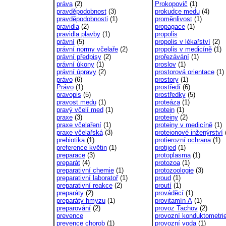
práva
(2)
Prokopovič
(1)
pravděpodobnost
(3)
prokudce medu
(4)
pravděpodobnosti
(1)
proměnlivost
(1)
pravidla
(2)
propagace
(1)
pravidla plavby
(1)
propolis
právní
(5)
propolis v lékařství
(2)
právní normy včelaře
(2)
propolis v medicíně
(1)
právní předpisy
(2)
prořezávání
(1)
právní úkony
(1)
proslov
(1)
právní úpravy
(2)
prostorová orientace
(1)
právo
(6)
prostory
(1)
Právo
(1)
prostředí
(6)
pravopis
(5)
prostředky
(5)
pravost medu
(1)
proteáza
(1)
pravý včelí med
(1)
protein
(1)
praxe
(3)
proteiny
(2)
praxe včelaření
(1)
proteiny v medicíně
(1)
praxe včelařská
(3)
proteionové inženýrství
(
prebiotika
(1)
protierozní ochrana
(1)
preference květin
(1)
protijed
(1)
preparace
(3)
protoplasma
(1)
preparát
(4)
protozoa
(1)
preparativní chemie
(1)
protozoologie
(3)
preparativní laboratoř
(1)
proud
(1)
preparativní reakce
(2)
proutí
(1)
preparáty
(2)
prováděcí
(1)
preparáty hmyzu
(1)
provitamín A
(1)
preparování
(2)
provoz Tachov
(2)
prevence
provozní konduktometri
prevence chorob
(1)
provozní voda
(1)