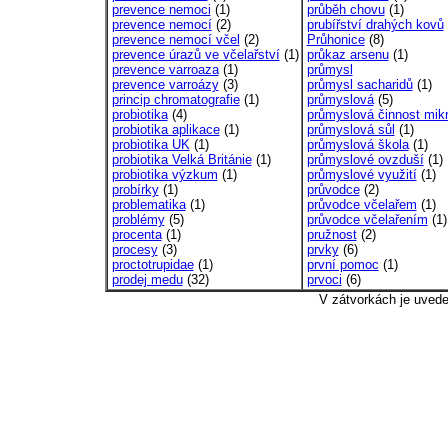
prevence nemoci
(1)
průběh chovu
(1)
prevence nemocí
(2)
prubířství drahých kovů
prevence nemocí včel
(2)
Průhonice
(8)
prevence úrazů ve včelařství
(1)
průkaz arsenu
(1)
prevence varroaza
(1)
průmysl
prevence varroázy
(3)
průmysl sacharidů
(1)
princip chromatografie
(1)
průmyslová
(5)
probiotika
(4)
průmyslová činnost mik
probiotika aplikace
(1)
průmyslová sůl
(1)
probiotika UK
(1)
průmyslová škola
(1)
probiotika Velká Británie
(1)
průmyslové ovzduší
(1)
probiotika výzkum
(1)
průmyslové využití
(1)
probírky
(1)
průvodce
(2)
problematika
(1)
průvodce včelařem
(1)
problémy
(5)
průvodce včelařením
(1)
procenta
(1)
pružnost
(2)
procesy
(3)
prvky
(6)
proctotrupidae
(1)
první pomoc
(1)
prodej medu
(32)
prvoci
(6)
V zátvorkách je uved