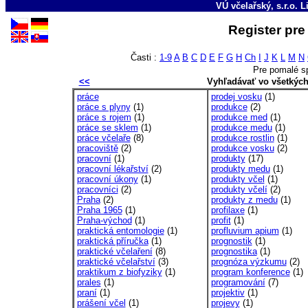
VÚ včelařský, s.r.o. 
Register pre
Časti :
1-9
A
B
C
D
E
F
G
H
Ch
I
J
K
L
M
N
Pre pomalé s
<<
Vyhľadávať vo všetkýc
práce
prodej vosku
(1)
práce s plyny
(1)
produkce
(2)
práce s rojem
(1)
produkce med
(1)
práce se sklem
(1)
produkce medu
(1)
práce včelaře
(8)
produkce rostlin
(1)
pracoviště
(2)
produkce vosku
(2)
pracovní
(1)
produkty
(17)
pracovní lékařství
(2)
produkty medu
(1)
pracovní úkony
(1)
produkty včel
(1)
pracovníci
(2)
produkty včelí
(2)
Praha
(2)
produkty z medu
(1)
Praha 1965
(1)
profilaxe
(1)
Praha-východ
(1)
profit
(1)
praktická entomologie
(1)
profluvium apium
(1)
praktická příručka
(1)
prognostik
(1)
praktické včelaření
(8)
prognostika
(1)
praktické včelařství
(3)
prognóza výzkumu
(2)
praktikum z biofyziky
(1)
program konference
(1)
prales
(1)
programování
(7)
praní
(1)
projektiv
(1)
prášení včel
(1)
projevy
(1)