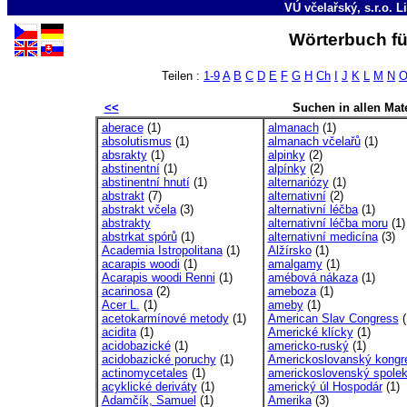
VÚ včelařský, s.r.o. L
Wörterbuch fü
Teilen :
1-9
A
B
C
D
E
F
G
H
Ch
I
J
K
L
M
N
<<
Suchen in allen Mate
aberace
(1)
almanach
(1)
absolutismus
(1)
almanach včelařů
(1)
absrakty
(1)
alpinky
(2)
abstinentní
(1)
alpínky
(2)
abstinentní hnutí
(1)
alternariózy
(1)
abstrakt
(7)
alternativní
(2)
abstrakt včela
(3)
alternativní léčba
(1)
abstrakty
alternativní léčba moru
(1)
abstrkat spórů
(1)
alternativní medicína
(3)
Academia Istropolitana
(1)
Alžírsko
(1)
acarapis woodi
(1)
amalgamy
(1)
Acarapis woodi Renni
(1)
amébová nákaza
(1)
acarinosa
(2)
ameboza
(1)
Acer L.
(1)
ameby
(1)
acetokarmínové metody
(1)
American Slav Congress
(
acidita
(1)
Americké klícky
(1)
acidobazické
(1)
americko-ruský
(1)
acidobazické poruchy
(1)
Americkoslovanský kongr
actinomycetales
(1)
americkoslovenský spole
acyklické deriváty
(1)
americký úl Hospodár
(1)
Adamčík, Samuel
(1)
Amerika
(3)