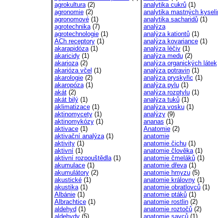
agrokultura
(2)
analytika cukrů
(1)
agronomie
(2)
analytika mastných kyseli
agronomové
(1)
analytika sacharidů
(1)
agrotechnika
(7)
analýza
agrotechnologie
(1)
analýza kationtů
(1)
ACh receptory
(1)
analýza kovariance
(1)
akarapidóza
(1)
analýza léčiv
(1)
akaricidy
(1)
analýza medu
(2)
akarioza
(2)
analýza organických látek
akarióza včel
(1)
analýza potravin
(1)
akarologie
(2)
analýza pryskyřic
(1)
akaropóza
(1)
analýza pylu
(1)
akát
(2)
analýza rozptylu
(1)
akát bilý
(1)
analýza tuků
(1)
aklimatizace
(1)
analýza vosku
(1)
aktinomycety
(1)
analýzy
(9)
aktinomykózy
(1)
ananas
(1)
aktivace
(1)
Anatomie
(2)
aktivační analýza
(1)
anatomie
aktivity
(1)
anatomie čichu
(1)
aktivní
(1)
anatomie člověka
(1)
aktivní rozpouštědla
(1)
anatomie čmeláků
(1)
akumulace
(1)
anatomie dřeva
(1)
akumulátory
(2)
anatomie hmyzu
(5)
akustické
(1)
anatomie královny
(1)
akustika
(1)
anatomie obratlovců
(1)
Albánie
(1)
anatomie ptáků
(1)
Albrachtice
(1)
anatomie rostlin
(2)
aldehyd
(1)
anatomie roztočů
(2)
aldehydy
(5)
anatomie savců
(1)