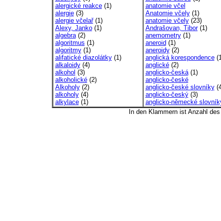
alergické reakce
(1)
anatomie včel
alergie
(3)
Anatomie včely
(1)
alergie včelař
(1)
anatomie včely
(23)
Alexy, Janko
(1)
Andrašovan, Tibor
(1)
algebra
(2)
anemometry
(1)
algoritmus
(1)
aneroid
(1)
algoritmy
(1)
aneroidy
(2)
alifatické diazolátky
(1)
anglická korespondence
(1
alkaloidy
(4)
anglické
(2)
alkohol
(3)
anglicko-česká
(1)
alkoholické
(2)
anglicko-české
Alkoholy
(2)
anglicko-české slovníky
(4
alkoholy
(4)
anglicko-český
(3)
alkylace
(1)
anglicko-německé slovník
In den Klammern ist Anzahl de