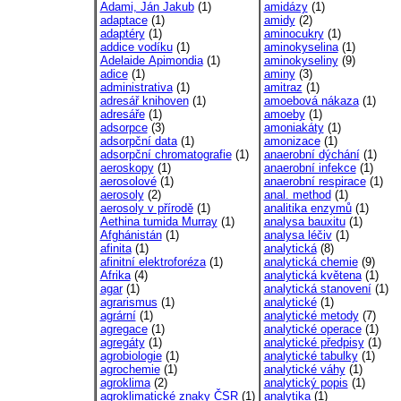
Adami, Ján Jakub
(1)
amidázy
(1)
adaptace
(1)
amidy
(2)
adaptéry
(1)
aminocukry
(1)
addice vodíku
(1)
aminokyselina
(1)
Adelaide Apimondia
(1)
aminokyseliny
(9)
adice
(1)
aminy
(3)
administrativa
(1)
amitraz
(1)
adresář knihoven
(1)
amoebová nákaza
(1)
adresáře
(1)
amoeby
(1)
adsorpce
(3)
amoniakáty
(1)
adsorpční data
(1)
amonizace
(1)
adsorpční chromatografie
(1)
anaerobní dýchání
(1)
aeroskopy
(1)
anaerobní infekce
(1)
aerosolové
(1)
anaerobní respirace
(1)
aerosoly
(2)
anal. method
(1)
aerosoly v přírodě
(1)
analitika enzymů
(1)
Aethina tumida Murray
(1)
analysa bauxitu
(1)
Afghánistán
(1)
analysa léčiv
(1)
afinita
(1)
analytická
(8)
afinitní elektroforéza
(1)
analytická chemie
(9)
Afrika
(4)
analytická květena
(1)
agar
(1)
analytická stanovení
(1)
agrarismus
(1)
analytické
(1)
agrární
(1)
analytické metody
(7)
agregace
(1)
analytické operace
(1)
agregáty
(1)
analytické předpisy
(1)
agrobiologie
(1)
analytické tabulky
(1)
agrochemie
(1)
analytické váhy
(1)
agroklima
(2)
analytický popis
(1)
agroklimatické znaky ČSR
(1)
analytika
(1)